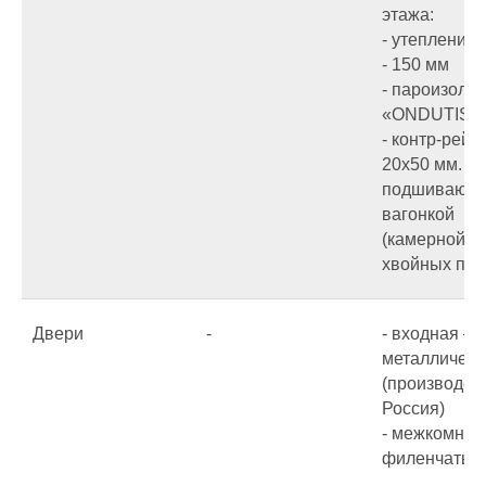
этажа:
- утепление:
- 150 мм
- пароизоляц
«ONDUTIS R
- контр-рейка
20х50 мм.
подшиваютс
вагонкой
(камерной с
хвойных пор
Двери
-
- входная –
металлическ
(производст
Россия)
- межкомнат
филенчатые