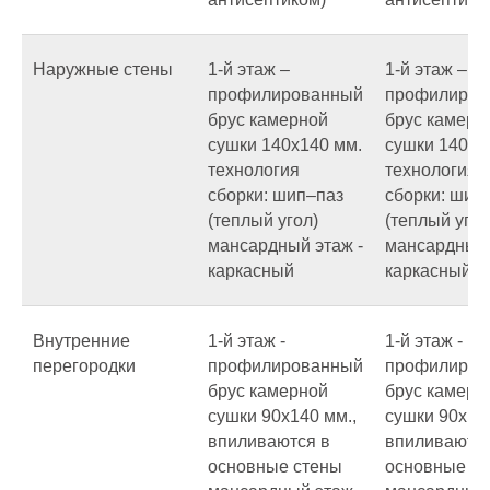
Наружные стены
1-й этаж –
1-й этаж –
профилированный
профилиров
брус камерной
брус камерн
сушки 140х140 мм.
сушки 140х1
технология
технология
сборки: шип–паз
сборки: шип
(теплый угол)
(теплый угол
мансардный этаж -
мансардный 
каркасный
каркасный
Внутренние
1-й этаж -
1-й этаж -
перегородки
профилированный
профилиров
брус камерной
брус камерн
сушки 90х140 мм.,
сушки 90х140
впиливаются в
впиливаются
основные стены
основные с