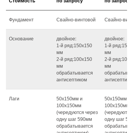
Стоимость
по запросу
по запросу
Фундамент
Свайно-винтовой
Свайно-вин
Основание
двойное:
двойное:
1-й ряд:150х150
1-й ряд:150х
мм
мм
2-й ряд:100х150
2-й ряд:100х
мм
мм
обрабатывается
обрабатыва
антисептиком
антисептико
Лаги
50х150мм и
50х150мм и
100х150мм
100х150мм
(чередуются через
(чередуются
одну шаг 590мм
одну шаг 59
обрабатывается
обрабатыва
антисептиком)
антисептико