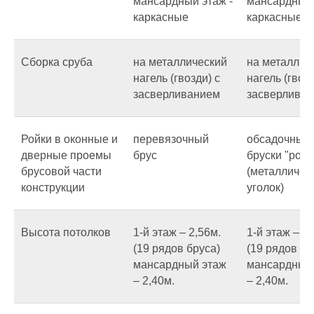
мансардный этаж -
мансардный 
каркасные
каркасные
Сборка сруба
на металлический
на металлич
нагель (гвозди) с
нагель (гвозд
засверливанием
засверлива
Ройки в оконные и
перевязочный
обсадочные
дверные проемы
брус
бруски "ройк
брусовой части
(металличес
конструкции
уголок)
Высота потолков
1-й этаж – 2,56м.
1-й этаж – 2,
(19 рядов бруса)
(19 рядов бр
мансардный этаж
мансардный
– 2,40м.
– 2,40м.