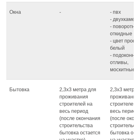
Окна
-
- пвх
- двухкамер
- поворотно 
откидные
- цвет проф
белый
- подоконник
отливы,
москитные с
Бытовка
2,3х3 метра для
2,3х3 метра 
проживания
проживания
строителей на
строителей 
весь период
весь период
(после окончания
(после окон
строительства
строительст
бытовка остается
бытовка ост
на участке)
на участке).