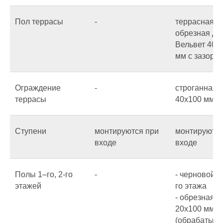
Пол террасы
-
террасная
обрезная до
Вельвет 40х
мм с зазоро
Ограждение
-
строганная 
террасы
40х100 мм
Ступени
монтируются при
монтируются
входе
входе
Полы 1–го, 2-го
-
- черновой п
этажей
го этажа
- обрезная д
20х100 мм.
(обрабатыва