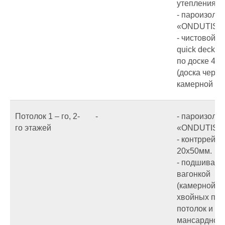
утепления 
- пароизоля
«ONDUTIS R
- чистовой п
quick deck 1
по доске 40
(доска через
камерной су
Потолок 1 – го, 2-
-
- пароизоля
го этажей
«ONDUTIS R
- контррейка
20х50мм.
- подшивает
вагонкой
(камерной с
хвойных пор
потолок и с
мансардног