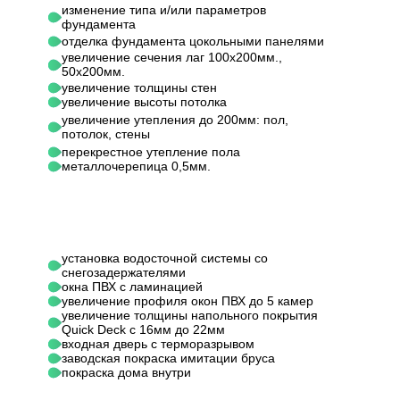
изменение типа и/или параметров
фундамента
отделка фундамента цокольными панелями
увеличение сечения лаг 100х200мм.,
50х200мм.
увеличение толщины стен
увеличение высоты потолка
увеличение утепления до 200мм: пол,
потолок, стены
перекрестное утепление пола
металлочерепица 0,5мм.
установка водосточной системы со
снегозадержателями
окна ПВХ с ламинацией
увеличение профиля окон ПВХ до 5 камер
увеличение толщины напольного покрытия
Quick Deck с 16мм до 22мм
входная дверь с терморазрывом
заводская покраска имитации бруса
покраска дома внутри