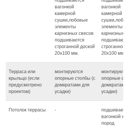
подшиваются
подшиваютс
вагонкой
вагонкой
камерной
камерной
сушки,лобовые
сушки,лобо
элементы
элементы
карнизных свесов
карнизных с
подшиваются
подшиваютс
строганной доской
строганной 
20х100 мм.
20х100 мм.
Терраса или
монтируются
монтируютс
крыльцо (если
опорные столбы (с
опорные сто
предусмотрено
домкратами для
домкратами 
проектом)
усадки)
усадки)
Потолок террасы
-
подшиваетс
вагонкой хв
пород