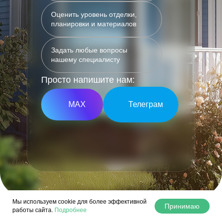
Оценить уровень отделки,
планировки и материалов
Задать любые вопросы
нашему специалисту
Просто напишите нам:
МАХ
Телеграм
Мы используем cookie для более эффективной
Принимаю
работы сайта.
Подробнее
Мы временно не работаем
с ипотекой и эскроу-счетами