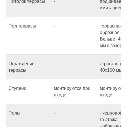
Потолок террасы
-
подшиваетс
имитацией б
Пол террасы
-
террасная
обрезная до
Вельвет 40х
мм с зазоро
Ограждение
-
строганная 
террасы
40х100 мм
Ступени
монтируются при
монтируются
входе
входе
Полы
-
- черновой п
го этажа
- обрезная д