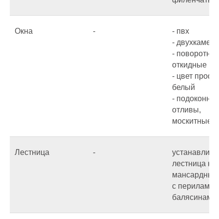
Окна
-
- пвх
- двухкамер
- поворотно 
откидные
- цвет проф
белый
- подоконник
отливы,
москитные с
Лестница
-
устанавлива
лестница на
мансардный
с перилами 
балясинами