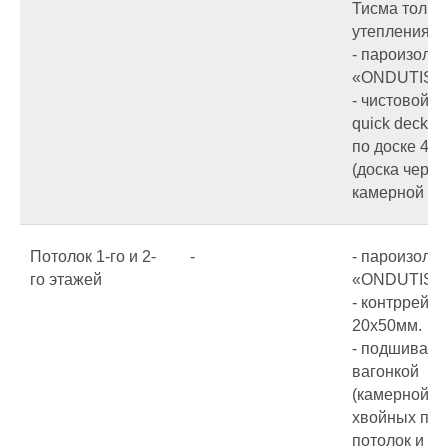
Тисма толщ
утепления 
- пароизоля
«ONDUTIS R
- чистовой п
quick deck 1
по доске 40
(доска через
камерной су
Потолок 1-го и 2-
-
- пароизоля
го этажей
«ONDUTIS R
- контррейка
20х50мм.
- подшивает
вагонкой
(камерной с
хвойных пор
потолок и с