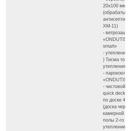
20х100 мм.
(обрабатыва
антисептико
ХМ-11)
- ветрозащи
«ONDUTIS А
smart»
- утепление 
) Тисма тол
утепления 
- пароизоля
«ONDUTIS R
- чистовой п
quick deck 1
по доске 40
(доска через
камерной су
полы 2-го эт
утепление (k