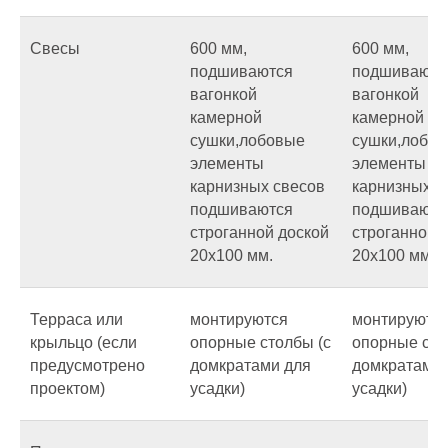
Свесы
600 мм,
600 мм,
подшиваются
подшиваютс
вагонкой
вагонкой
камерной
камерной
сушки,лобовые
сушки,лобо
элементы
элементы
карнизных свесов
карнизных с
подшиваются
подшиваютс
строганной доской
строганной 
20х100 мм.
20х100 мм.
Терраса или
монтируются
монтируютс
крыльцо (если
опорные столбы (с
опорные сто
предусмотрено
домкратами для
домкратами 
проектом)
усадки)
усадки)