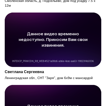
Смоленская область, д. Подсельево, дом под усадку 7.5 х
12м
Светлана Сергеевна
Ленинградская обл., СНТ "Заря", дом 6х9м с мансардой