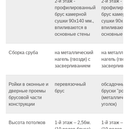
2-й этаж -
2-й этаж -
профилированный
профилиров
брус камерной
брус камерн
сушки 90х140 мм.,
сушки 90х140
впиливаются в
впиливаются
основные стены
основные ст
Сборка сруба
на металлический
на металлич
нагель (гвозди) с
нагель (гвозд
засверливанием
засверлива
Ройки в оконные и
перевязочный
обсадочные
дверные проемы
брус
бруски "ройк
брусовой части
(металличес
конструкции
уголок)
Высота потолков
1-й этаж – 2,56м.
1-й этаж – 2,