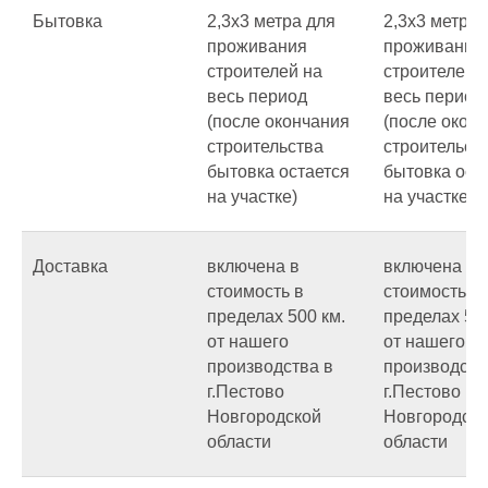
Бытовка
2,3х3 метра для
2,3х3 метра 
проживания
проживания
строителей на
строителей 
весь период
весь период
(после окончания
(после окон
строительства
строительст
бытовка остается
бытовка ост
на участке)
на участке).
Доставка
включена в
включена в
стоимость в
стоимость в
пределах 500 км.
пределах 500
от нашего
от нашего
производства в
производств
г.Пестово
г.Пестово
Новгородской
Новгородск
области
области