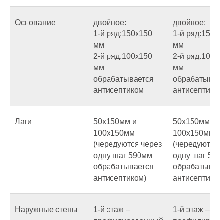
Основание
двойное:
двойное:
1-й ряд:150х150
1-й ряд:150х
мм
мм
2-й ряд:100х150
2-й ряд:100х
мм
мм
обрабатывается
обрабатыва
антисептиком
антисептико
Лаги
50х150мм и
50х150мм и
100х150мм
100х150мм
(чередуются через
(чередуются
одну шаг 590мм
одну шаг 59
обрабатывается
обрабатыва
антисептиком)
антисептико
Наружные стены
1-й этаж –
1-й этаж –