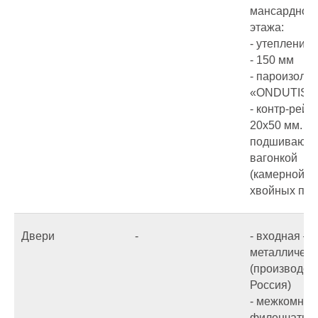
мансардног
этажа:
- утепление:
- 150 мм
- пароизоляц
«ONDUTIS R
- контр-рейка
20х50 мм.
подшиваютс
вагонкой
(камерной с
хвойных пор
Двери
-
- входная –
металлическ
(производст
Россия)
- межкомнат
филенчатые