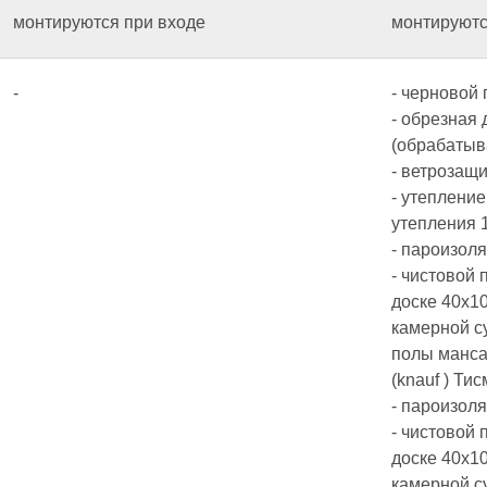
монтируются при входе
монтируютс
-
- черновой 
- обрезная 
(обрабатыв
- ветрозащ
- утепление
утепления 
- пароизол
- чистовой 
доске 40х10
камерной с
полы манса
(knauf ) Т
- пароизол
- чистовой 
доске 40х10
камерной с