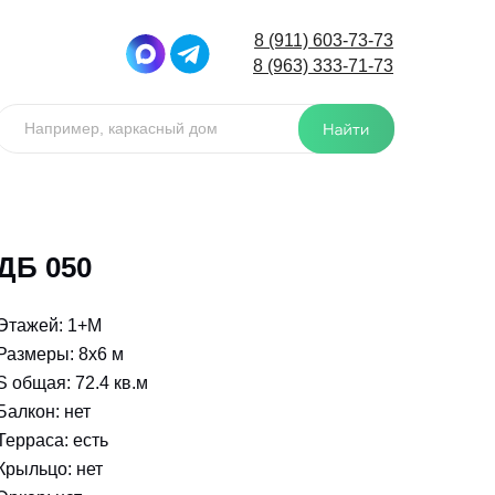
8 (911) 603-73-73
8 (963) 333-71-73
Например, каркасный дом
ДБ 050
Этажей: 1+М
Размеры: 8x6 м
S общая: 72.4 кв.м
Балкон: нет
Терраса: есть
Крыльцо: нет