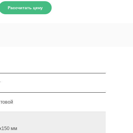
Рассчитать цену
у
товой
0х150 мм