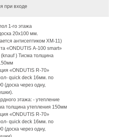
я при входе
пол 1-го этажа
доска 20х100 мм.
ается антисептиком ХМ-11)
ита «ONDUTIS А-100 smart»
 (knauf ) Тисма толщина
150мм
яция «ONDUTIS R-70»
пол- quick deck 16мм. по
0 (доска через одну,
ушки).
рдного этажа: - утепление
исма толщина утепления 150мм
яция «ONDUTIS R-70»
пол- quick deck 16мм. по
0 (доска через одну,
ушки).