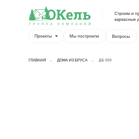
Строим и п
каркасные д
Проекты
Мы построили
Вопросы
ГЛАВНАЯ
→
ДОМА ИЗ БРУСА
→
ДБ 050