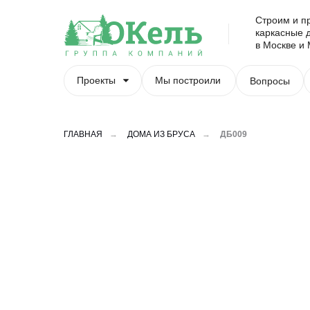
Строим и п
каркасные д
в Москве и 
Проекты
Мы построили
Вопросы
ГЛАВНАЯ
→
ДОМА ИЗ БРУСА
→
ДБ009