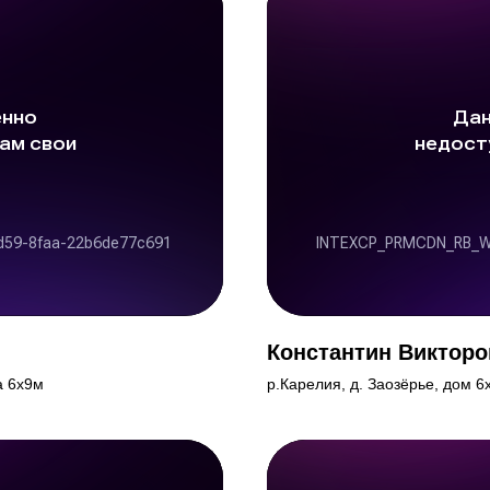
Константин Викторо
а 6х9м
р.Карелия, д. Заозёрье, дом 6