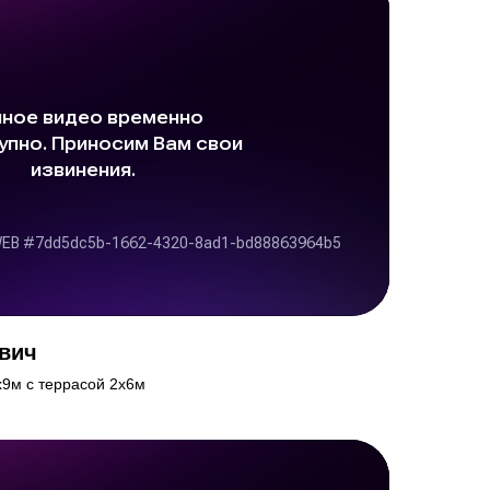
вич
х9м с террасой 2х6м