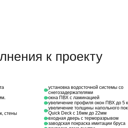
лнения к проекту
та
установка водосточной системы со
снегозадержателями
мм.
окна ПВХ с ламинацией
увеличение профиля окон ПВХ до 5 
увеличение толщины напольного по
Quick Deck с 16мм до 22мм
к, стены
входная дверь с терморазрывом
заводская покраска имитации бруса