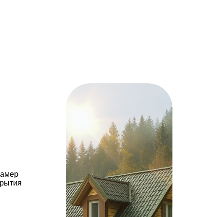
камер
крытия