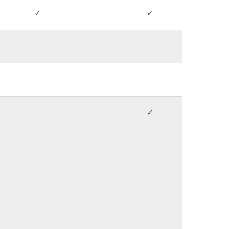
✓
✓
✓