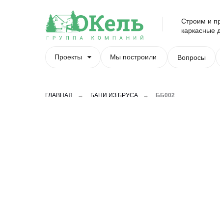
Строим и п
каркасные д
Проекты
Мы построили
Вопросы
ГЛАВНАЯ
→
БАНИ ИЗ БРУСА
→
ББ002