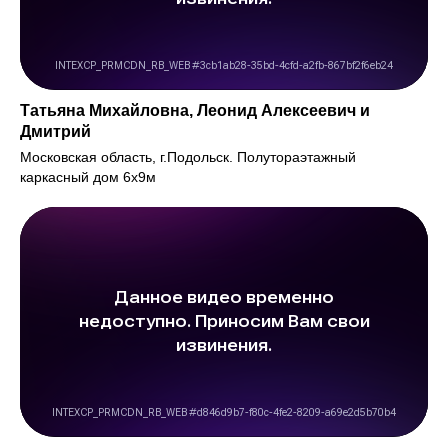
стоимость
стоимо
Татьяна Михайловна, Леонид Алексеевич и
Дмитрий
Московская область, г.Подольск. Полутораэтажный
каркасный дом 6х9м