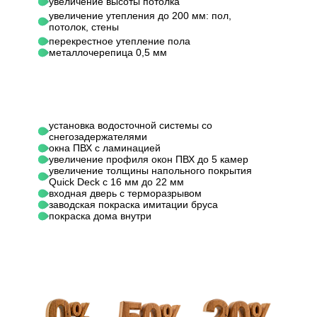
увеличение высоты потолка
увеличение утепления до 200 мм: пол,
потолок, стены
20х100 мм, шаг не
20х100
Обрешетка
перекрестное утепление пола
более 350 мм
более 
металлочерепица 0,5 мм
Металлочерепица
Металл
Кровельный материал
0,45 мм (цвет на
0,45 мм
выбор)
выбор)
установка водосточной системы со
снегозадержателями
"Ондутис А-120" /
"Ондути
окна ПВХ с ламинацией
Ветрозащита /
"Ондутис Pro
"Ондут
увеличение профиля окон ПВХ до 5 камер
увеличение толщины напольного покрытия
пароизоляция ПОЛ
Frame House
Frame 
Quick Deck с 16 мм до 22 мм
(ПК-150)"
(ПК-150
входная дверь с терморазрывом
заводская покраска имитации бруса
покраска дома внутри
Ветрозащита /
- / "Ондутис Pro
- / "Он
пароизоляция
Frame House
Frame 
ПОТОЛОК
(ПК-150)"
(ПК-150
Beltermo-top /
Belterm
Ветрозащита /
"Ондутис Pro
"Ондут
пароизоляция