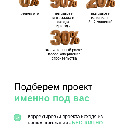
Frame House
Frame 
ВНЕШНИЕ СТЕНЫ
(ПК-150)"
(ПК-150
предоплата
при завозе
при завозе
материала и
материала
Ветрозащита /
заезда
2-ой машиной
бригады
пароизоляция
"Ондутис А-120" / -
"Ондути
ПЕРЕГОРОДКИ
Тисма (knauf) - 200
Тисма (
Утепление пол/потолок
окончательный расчет
мм
мм
после завершения
строительства
Rockwool Лайт
Rockwo
Утепление внешние
Батс Скандик - 150
Батс С
стены
мм
мм
Подберем проект
Rockwool Лайт
Rockwo
именно под вас
Утепление перегородки
Батс Скандик - 100
Батс С
мм
мм
Корректировки проекта исходя из
- черновой пол:
- черно
ваших пожеланий -
БЕСПЛАТНО
обрезная доска
обрезн