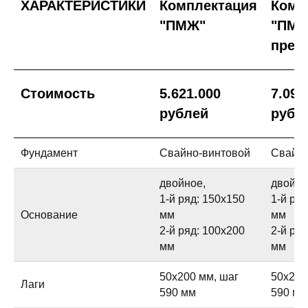
ХАРАКТЕРИСТИКИ
Комплектация
Комп
"ПМЖ"
"ПМ
прем
Стоимость
5.621.000
7.091
рублей
рубл
Фундамент
Свайно-винтовой
Свайно
двойное,
двойно
1-й ряд: 150х150
1-й ря
Основание
мм
мм
2-й ряд: 100х200
2-й ря
мм
мм
50х200 мм, шаг
50х200
Лаги
590 мм
590 мм