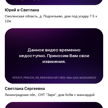
Юрий и Светлана
Смоленская область, д. Подсельево, дом под усадку 7.5 х
12м
Светлана Сергеевна
Ленинградская обл., СНТ "Заря", дом 6х9м с мансардой