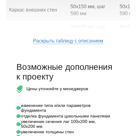
50х150 мм, шаг
50х150
Каркас внешних стен
590 мм
590 мм
40х100 мм, шаг
40х100
Каркас перегородок
590 мм
590 мм
Раскрыть таблицу с описанием
50х150 мм, шаг
50х150
Стропильная система
590 мм
590 мм
Возможные дополнения
Потолочные
50х200 мм, шаг
50х200
перекрытия
к проекту
590 мм
590 мм
Высота 1-го этажа (от
Цены уточняйте у менеджеров
половых до потолочных
2,70 м
2,70 м
балок)
изменение типа и/или параметров
фундамента
Подкровельная
"Oндутис AM (SA
"Oндут
отделка фундамента цокольными панелями
увеличение сечения лаг 100х200 мм,
гидроизоляция
-130)"
-130)"
50х200 мм
увеличение толщины стен
Контробрешетка крыши
40х50 мм
40х50 