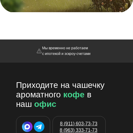
Мы временно не работаем
с ипотекой и эскроу-счетами
Приходите на чашечку
ароматного
кофе
в
наш
офис
8 (911) 603-73-73
8 (963) 333-71-73