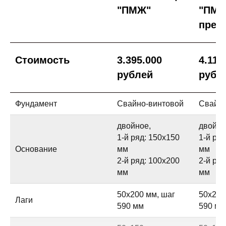
"ПМЖ"
"ПМ
прем
Стоимость
3.395.000
4.117
рублей
рубл
Фундамент
Свайно-винтовой
Свайно
двойное,
двойно
1-й ряд: 150х150
1-й ря
Основание
мм
мм
2-й ряд: 100х200
2-й ря
мм
мм
50х200 мм, шаг
50х200
Лаги
590 мм
590 мм