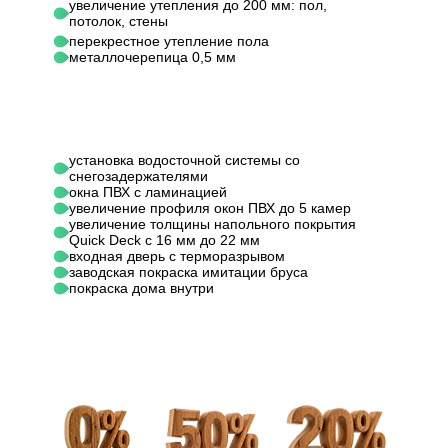
увеличение утепления до 200 мм: пол,
потолок, стены
20х100 мм, шаг не
20х100
Обрешетка
перекрестное утепление пола
более 350 мм
более 
металлочерепица 0,5 мм
Металлочерепица
Металл
Кровельный материал
0,45 мм (цвет на
0,45 мм
выбор)
выбор)
установка водосточной системы со
снегозадержателями
"Ондутис А-120" /
"Ондути
окна ПВХ с ламинацией
Ветрозащита /
"Ондутис Pro
"Ондут
увеличение профиля окон ПВХ до 5 камер
увеличение толщины напольного покрытия
пароизоляция ПОЛ
Frame House
Frame 
Quick Deck с 16 мм до 22 мм
(ПК-150)"
(ПК-150
входная дверь с терморазрывом
заводская покраска имитации бруса
покраска дома внутри
Ветрозащита /
- / "Ондутис Pro
- / "Он
пароизоляция
Frame House
Frame 
ПОТОЛОК
(ПК-150)"
(ПК-150
Beltermo-top /
Belterm
Ветрозащита /
"Ондутис Pro
"Ондут
пароизоляция
Frame House
Frame 
ВНЕШНИЕ СТЕНЫ