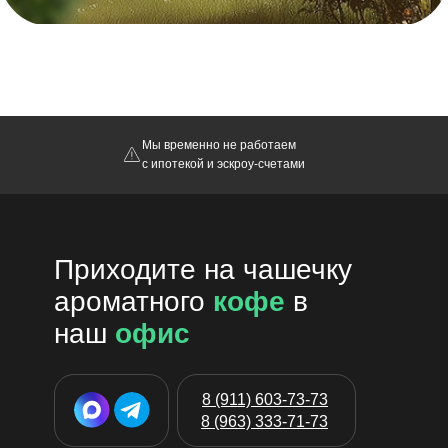
Мы временно не работаем
с ипотекой и эскроу-счетами
Приходите на чашечку
ароматного
кофе
в
наш
офис
8 (911) 603-73-73
8 (963) 333-71-73