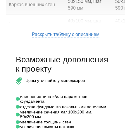
50х150 мм, шаг
50х150
Каркас внешних стен
590 мм
590 мм
40х100 мм, шаг
40х100
Каркас перегородок
590 мм
590 мм
Раскрыть таблицу с описанием
50х150 мм, шаг
50х150
Стропильная система
590 мм
590 мм
Возможные дополнения
Потолочные
50х200 мм, шаг
50х200
перекрытия
к проекту
590 мм
590 мм
Высота 1-го этажа (от
Цены уточняйте у менеджеров
половых до потолочных
2,70 м
2,70 м
балок)
изменение типа и/или параметров
фундамента
Подкровельная
"Oндутис AM (SA
"Oндут
отделка фундамента цокольными панелями
увеличение сечения лаг 100х200 мм,
гидроизоляция
-130)"
-130)"
50х200 мм
увеличение толщины стен
Контробрешетка крыши
40х50 мм
40х50 
увеличение высоты потолка