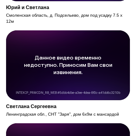
Юрий и Светлана
Смоленская область, д. Подсельево, дом под усадку 7.5 х
12м
Светлана Сергеевна
Ленинградская обл., СНТ "Заря", дом 6х9м с мансардой