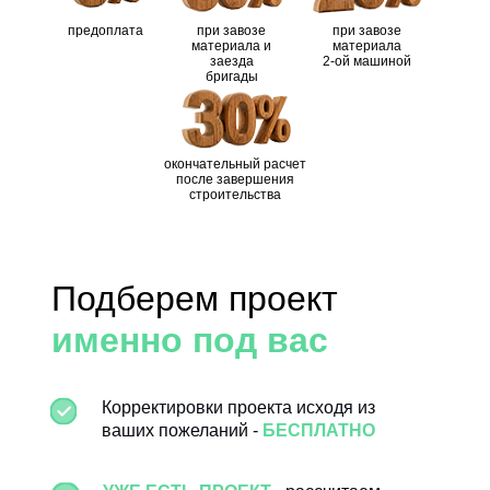
(ПК-150)"
(ПК-150
предоплата
при завозе
при завозе
материала и
материала
Ветрозащита /
заезда
2-ой машиной
бригады
пароизоляция
"Ондутис А-120" / -
"Ондути
ПЕРЕГОРОДКИ
Тисма (knauf) - 200
Тисма (
Утепление пол/потолок
окончательный расчет
мм
мм
после завершения
строительства
Rockwool Лайт
Rockwo
Утепление внешние
Батс Скандик - 150
Батс С
стены
мм
мм
Подберем проект
Rockwool Лайт
Rockwo
именно под вас
Утепление перегородки
Батс Скандик - 100
Батс С
мм
мм
Корректировки проекта исходя из
- черновой пол:
- черно
ваших пожеланий -
БЕСПЛАТНО
обрезная доска
обрезн
20х100 мм,
20х100