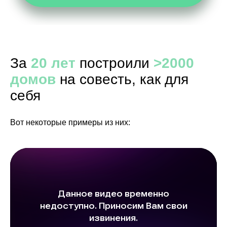
Покраска дома снаружи
—
--
2,3х3 
прожи
Бытовка
—
строит
За
20 лет
построили
>2000
(остает
участк
домов
на совесть, как для
себя
в пред
от г. П
Доставка
—
Новгор
Вот некоторые примеры из них:
област
стоимо