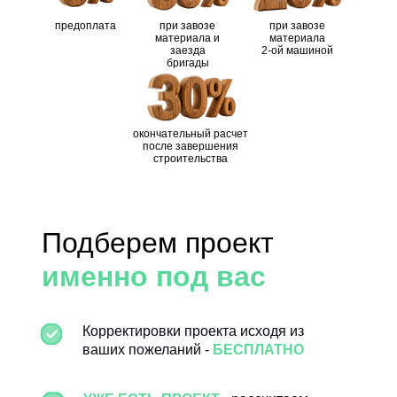
Ветрозащита /
предоплата
при завозе
при завозе
- / "Ондутис R-70"
материала и
материала
пароизоляция
"Ондути
или аналог
заезда
2-ой машиной
ПЕРЕГОРОДКИ
бригады
Тисма (knauf) - 150
Тисма (
Утепление пол/потолок
мм, или аналог
мм
окончательный расчет
после завершения
Rockwool Лайт
Rockwo
строительства
Утепление внешние
Батс Скандик - 150
Батс С
стены
мм, или аналог
мм
Подберем проект
Rockwool Лайт
Rockwo
Утепление перегородки
Батс Скандик - 50
Батс С
именно под вас
мм, или аналог
мм
Корректировки проекта исходя из
- черновой пол:
- черно
ваших пожеланий -
БЕСПЛАТНО
обрезная доска
обрезн
20х100 мм,
20х100