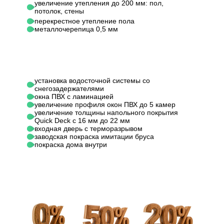
увеличение утепления до 200 мм: пол,
Обрешетка
более 350 мм
более 
потолок, стены
перекрестное утепление пола
металлочерепица 0,5 мм
Металл
Ондулин (цвет на
Кровельный материал
0,45 мм
выбор)
выбор)
"Ондути
установка водосточной системы со
"Ондутис А-120" /
Ветрозащита /
снегозадержателями
"Ондут
"Ондутис R-70"
окна ПВХ с ламинацией
пароизоляция ПОЛ
Frame 
увеличение профиля окон ПВХ до 5 камер
или аналог
(ПК-150
увеличение толщины напольного покрытия
Quick Deck с 16 мм до 22 мм
входная дверь с терморазрывом
Ветрозащита /
- / "Он
заводская покраска имитации бруса
- / "Ондутис R-70"
покраска дома внутри
пароизоляция
Frame 
или аналог
ПОТОЛОК
(ПК-150
Belterm
Ветрозащита /
"Ондутис А-120" / -
"Ондут
пароизоляция
или аналог
Frame 
ВНЕШНИЕ СТЕНЫ
(ПК-150