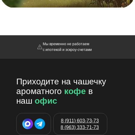
Мы временно не работаем
с ипотекой и эскроу-счетами
Приходите на чашечку
ароматного
кофе
в
наш
офис
8 (911) 603-73-73
8 (963) 333-71-73