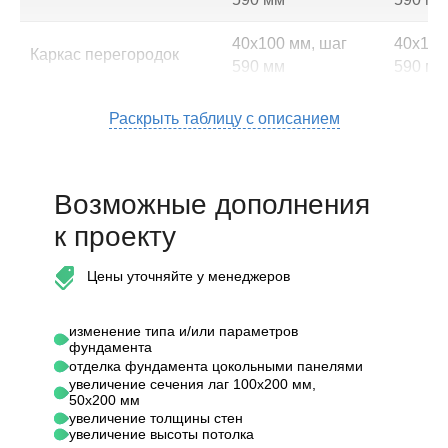
40х100 мм, шаг
40х100
Каркас перегородок
590 мм
590 мм
40х150 мм, шаг
50х150
Раскрыть таблицу с описанием
Стропильная система
590 мм
590 мм
Потолочные
40х150 мм, шаг
50х200
Возможные дополнения
перекрытия
590 мм
590 мм
к проекту
Высота 1-го этажа (от
половых до потолочных
2,50 м
2,70 м
Цены уточняйте у менеджеров
балок)
изменение типа и/или параметров
Подкровельная
"Oндут
—
фундамента
гидроизоляция
-130)"
отделка фундамента цокольными панелями
увеличение сечения лаг 100х200 мм,
50х200 мм
Контробрешетка крыши
—
40х50 
увеличение толщины стен
увеличение высоты потолка
20х100 мм, шаг не
20х100