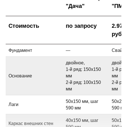
"Дача"
"ПМЖ
Стоимость
по запросу
2.971
рубл
Фундамент
—
Свайно
двойное,
двойно
1-й ряд: 150х150
1-й ря
Основание
мм
мм
2-й ряд: 100х150
2-й ря
мм
мм
50х150 мм, шаг
50х200
Лаги
590 мм
590 мм
40х150 мм, шаг
50х150
Каркас внешних стен
590 мм
590 мм