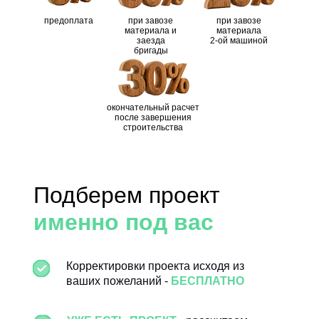
Ветрозащита /
предоплата
при завозе
при завозе
- / "Ондутис R-70"
материала и
материала
пароизоляция
"Ондути
или аналог
заезда
2-ой машиной
ПЕРЕГОРОДКИ
бригады
Тисма (knauf) - 100
Тисма (
Утепление пол/потолок
мм, или аналог
мм
окончательный расчет
после завершения
Rockwool Лайт
Rockwo
строительства
Утепление внешние
Батс Скандик - 100
Батс С
стены
мм, или аналог
мм
Подберем проект
Rockwool Лайт
Rockwo
Утепление перегородки
Батс Скандик - 50
Батс С
именно под вас
мм, или аналог
мм
Корректировки проекта исходя из
- черновой пол:
- черно
ваших пожеланий -
БЕСПЛАТНО
обрезная доска
обрезн
20х100 мм,
20х100