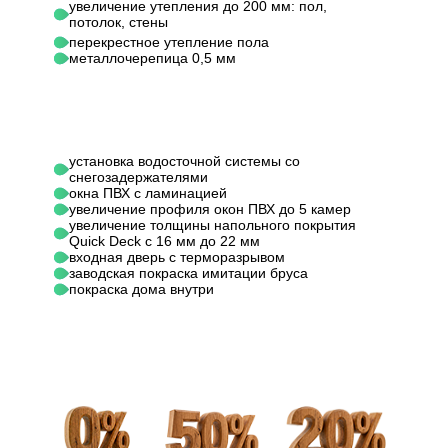
увеличение утепления до 200 мм: пол,
Обрешетка
более 350 мм
более 
потолок, стены
перекрестное утепление пола
металлочерепица 0,5 мм
Металл
Ондулин (цвет на
Кровельный материал
0,45 мм
выбор)
выбор)
"Ондути
установка водосточной системы со
"Ондутис А-120" /
Ветрозащита /
снегозадержателями
"Ондут
"Ондутис R-70"
окна ПВХ с ламинацией
пароизоляция ПОЛ
Frame 
увеличение профиля окон ПВХ до 5 камер
или аналог
(ПК-150
увеличение толщины напольного покрытия
Quick Deck с 16 мм до 22 мм
входная дверь с терморазрывом
Ветрозащита /
- / "Он
заводская покраска имитации бруса
- / "Ондутис R-70"
покраска дома внутри
пароизоляция
Frame 
или аналог
ПОТОЛОК
(ПК-150
Belterm
Ветрозащита /
"Ондутис А-120" / -
"Ондут
пароизоляция
или аналог
Frame 
ВНЕШНИЕ СТЕНЫ
(ПК-150