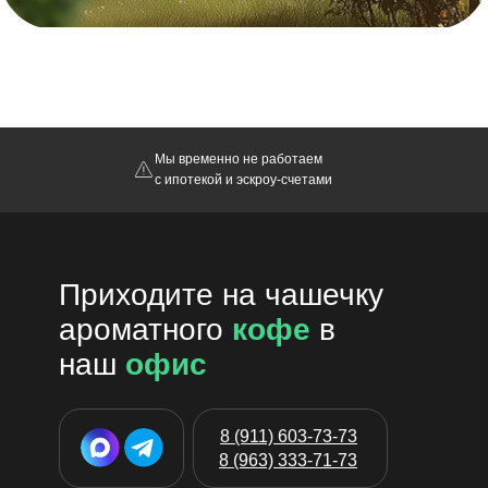
Мы временно не работаем
с ипотекой и эскроу-счетами
Приходите на чашечку
ароматного
кофе
в
наш
офис
8 (911) 603-73-73
8 (963) 333-71-73