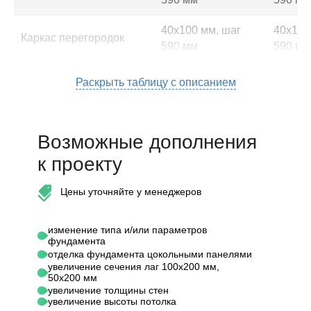
40х100 мм, шаг
40х100
Каркас перегородок
590 мм
590 мм
40х100 мм, шаг
50х150
Раскрыть таблицу с описанием
Стропильная система
590 мм
590 мм
Потолочные
40х150 мм, шаг
50х200
Возможные дополнения
перекрытия
590 мм
590 мм
к проекту
Высота 1-го этажа (от
половых до потолочных
2,30 м
2,70 м
Цены уточняйте у менеджеров
балок)
изменение типа и/или параметров
Подкровельная
"Oндут
—
фундамента
гидроизоляция
-130)"
отделка фундамента цокольными панелями
увеличение сечения лаг 100х200 мм,
50х200 мм
Контробрешетка крыши
—
40х50 
увеличение толщины стен
увеличение высоты потолка
20х100 мм, шаг не
20х100