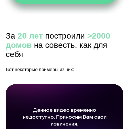
Покраска дома снаружи
—
--
2,3х3 
прожи
Бытовка
—
строит
За
20 лет
построили
>2000
(остает
участк
домов
на совесть, как для
себя
в пред
от г. П
Доставка
—
Новгор
Вот некоторые примеры из них:
област
стоимо