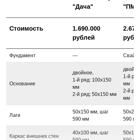
"Дача"
"ПМЖ
Стоимость
1.690.000
2.677
рублей
рубл
Фундамент
—
Свайно
двойно
двойное,
1-й ря
1-й ряд: 100х150
Основание
мм
мм
2-й ря
2-й ряд: 50х150 мм
мм
50х150 мм, шаг
50х200
Лаги
590 мм
590 мм
40х100 мм, шаг
50х150
Каркас внешних стен
590 мм
590 мм