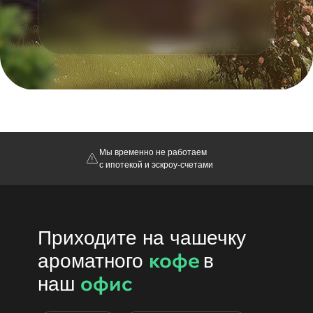
Мы временно не работаем
с ипотекой и эскроу-счетами
Приходите на чашечку
кофе
ароматного
в
офис
наш